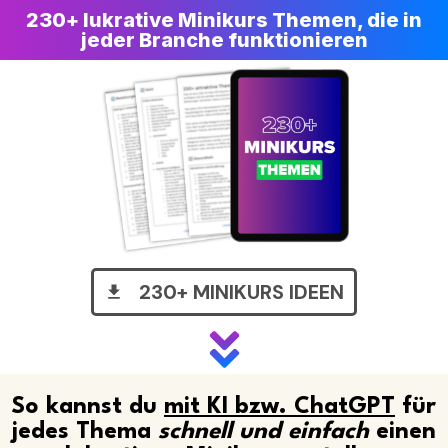
230+ lukrative Minikurs Themen, die in
jeder Branche funktionieren
230+ MINIKURS IDEEN
So kannst du
mit KI bzw. ChatGPT
für
jedes Thema
schnell und einfach
einen